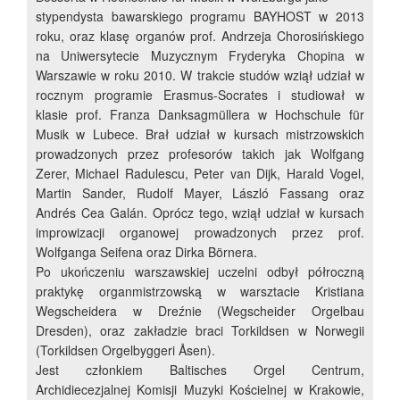
stypendysta bawarskiego programu BAYHOST w 2013
roku, oraz klasę organów prof. Andrzeja Chorosińskiego
na Uniwersytecie Muzycznym Fryderyka Chopina w
Warszawie w roku 2010. W trakcie studów wziął udział w
rocznym programie Erasmus-Socrates i studiował w
klasie prof. Franza Danksagmüllera w Hochschule für
Musik w Lubece. Brał udział w kursach mistrzowskich
prowadzonych przez profesorów takich jak Wolfgang
Zerer, Michael Radulescu, Peter van Dijk, Harald Vogel,
Martin Sander, Rudolf Mayer, László Fassang oraz
Andrés Cea Galán. Oprócz tego, wziął udział w kursach
improwizacji organowej prowadzonych przez prof.
Wolfganga Seifena oraz Dirka Börnera.
Po ukończeniu warszawskiej uczelni odbył półroczną
praktykę organmistrzowską w warsztacie Kristiana
Wegscheidera w Dreźnie (Wegscheider Orgelbau
Dresden), oraz zakładzie braci Torkildsen w Norwegii
(Torkildsen Orgelbyggeri Åsen).
Jest członkiem Baltisches Orgel Centrum,
Archidiecezjalnej Komisji Muzyki Kościelnej w Krakowie,