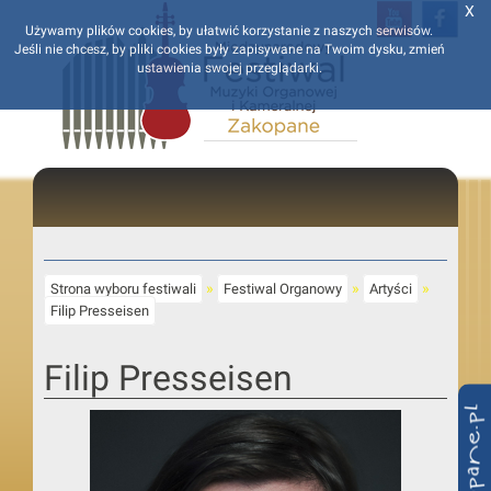
X
Używamy plików cookies, by ułatwić korzystanie z naszych serwisów.
Jeśli nie chcesz, by pliki cookies były zapisywane na Twoim dysku, zmień
ustawienia swojej przeglądarki.
»
»
»
Strona wyboru festiwali
Festiwal Organowy
Artyści
Filip Presseisen
Filip Presseisen