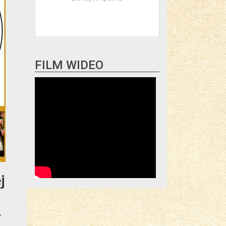
12 maja
FILM WIDEO
13 maja
14 maja
j
y