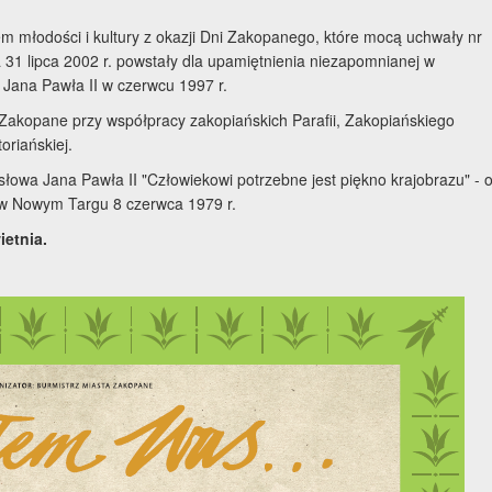
tem młodości i kultury z okazji Dni Zakopanego, które mocą uchwały nr
31 lipca 2002 r. powstały dla upamiętnienia niezapomnianej w
Jana Pawła II w czerwcu 1997 r.
 Zakopane przy współpracy zakopiańskich Parafii, Zakopiańskiego
riańskiej.
owa Jana Pawła II "Człowiekowi potrzebne jest piękno krajobrazu" - 
 w Nowym Targu 8 czerwca 1979 r.
etnia.