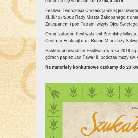
odbędzie się w dniach
10-12 maja 2019
.
Festiwal Twórczości Chrześcijańskiej jest świę
XLIII/437/2002 Rady Miasta Zakopanego z dnia 
Zakopanem i pod Tatrami wizyty Ojca Świętego 
Organizatorem Festiwalu jest Burmistrz Miasta
Centrum Edukacji oraz Ruchu Młodzieży Salwato
Hasłem przewodnim Festiwalu w roku 2019 są sł
górach papież Jan Paweł II, podczas mszy św.
Na materiały konkursowe czekamy do 23 kwi