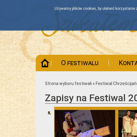
Używamy plików cookies, by ułatwić korzystanie z
Strona
O festiwalu
Kont
główna
Strona wyboru festiwali
»
Festiwal Chrześcijań
Zapisy na Festiwal 2