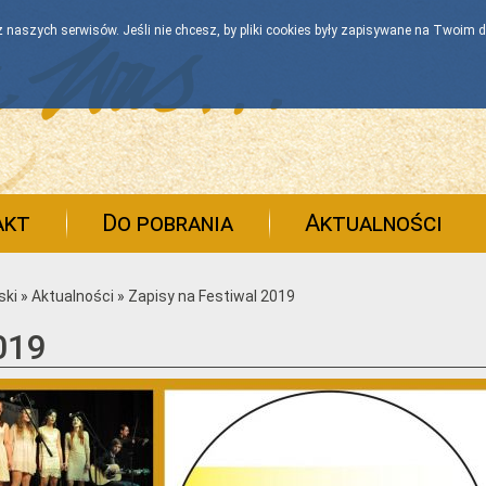
 naszych serwisów. Jeśli nie chcesz, by pliki cookies były zapisywane na Twoim d
akt
Do pobrania
Aktualności
ski
»
Aktualności
»
Zapisy na Festiwal 2019
019