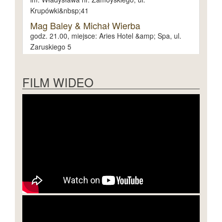
Krupówki&nbsp;41
Mag Baley & Michał Wierba
godz. 21.00, miejsce: Aries Hotel &amp; Spa, ul.
Zaruskiego 5
sobota 30 kwietnia
FILM WIDEO
niedziela 1. maja
poniedziałek 2. maja
poniedziałek 3. maja