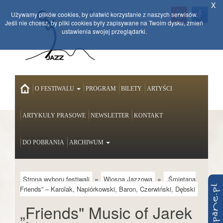
X
Używamy plików cookies, by ułatwić korzystanie z naszych serwisów.
Jeśli nie chcesz, by pliki cookies były zapisywane na Twoim dysku, zmień
ustawienia swojej przeglądarki.
HOME
O FESTIWALU
PROGRAM
BILETY
ARTYŚCI
ARTYKUŁY PRASOWE
NEWSLETTER
KONTAKT
DO POBRANIA
ARCHIWUM
»
»
Strona wyboru festiwali
Wiosna Jazzowa
„Śmietana
Friends” – Karolak, Napiórkowski, Baron, Czerwiński, Dębski
„Friends" Music of Jarek