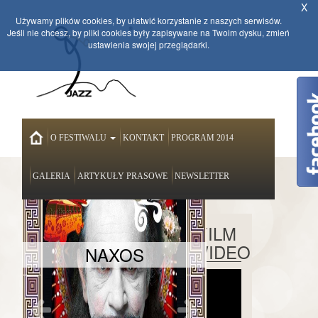
X
Używamy plików cookies, by ułatwić korzystanie z naszych serwisów.
Jeśli nie chcesz, by pliki cookies były zapisywane na Twoim dysku, zmień
ustawienia swojej przeglądarki.
HOME
O FESTIWALU
KONTAKT
PROGRAM 2014
GALERIA
ARTYKUŁY PRASOWE
NEWSLETTER
AKTUALNOŚCI
FILM
WIDEO
NAXOS
HANKA R
XI
Edycja
Wiosny
Jazzowej...