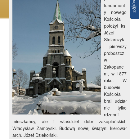
fundament
y nowego
Kościoła
położył ks.
Józef
Stolarczyk
– pierwszy
proboszcz
w
Zakopane
m, w 1877
roku. W
budowie
Kościoła
brali udział
nie tylko
rdzenni
mieszkańcy, ale i właściciel dóbr zakopiańskich
Władysław Zamoyski. Budową nowej świątyni kierował
arch. Józef Dziekoński.