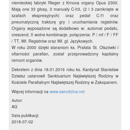
niemieckiej fabryki Rieger z Krnova organy Opus 2300.
Mają one 33 głosy, 3 manuały C-h3, (2 i 3 zamknięte w
szafach ekspresyjnych) oraz pedał C-f1 oraz
pneumatyczną trakturę gry i uruchamiania registrów.
Organy wyposażone są dodatkowo w: automat pedału,
crescend, II wolne kombinacje, połączenia: P / mf / F / FF
/ TT, Wł. Registrów oraz Wł. gł. Językowych.
W roku 2000 dzięki staraniom ks. Prałata St. Olszówki i
ofiarności parafian, został przeprowadzony kapitalny
remont organów.
Dekretem z dnia 18.01.2016 roku ks. Kardynał Stanisław
Dziwisz ustanowił Sanktuarium Najświętszej Rodziny w
Kościele Parafialnym Najświętszej Rodziny w Zakopanem.
Więcej informacji na
www.swrodzina.net
Autor:
AG
Data publikacji:
2018-07-02