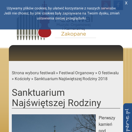
X
Używamy plików cookies, by ułatwić korzystanie z naszych serwisów.
Jeśli nie chcesz, by pliki cookies były zapisywane na Twoim dysku, zmień
ustawienia swojej przeglądarki.
Strona wyboru festiwali
»
Festiwal Organowy
»
O festiwalu
»
Kościoły
»
Sanktuarium Najświętszej Rodziny 2018
Sanktuarium
Najświętszej Rodziny
Pierwszy
kamień
pod