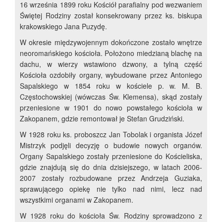
16 września 1899 roku Kościół parafialny pod wezwaniem
Świętej Rodziny został konsekrowany przez ks. biskupa
krakowskiego Jana Puzydę.
W okresie międzywojennym dokończone zostało wnętrze
neoromańskiego kościoła. Położono miedzianą blachę na
dachu, w wierzy wstawiono dzwony, a tylną część
Kościoła ozdobiły organy, wybudowane przez Antoniego
Sapalskiego w 1854 roku w kościele p. w. M. B.
Częstochowskiej (wówczas Św. Klemensa), skąd zostały
przeniesione w 1901 do nowo powstałego kościoła w
Zakopanem, gdzie remontował je Stefan Grudziński.
W 1928 roku ks. proboszcz Jan Tobolak i organista Józef
Mistrzyk podjęli decyzję o budowie nowych organów.
Organy Sapalskiego zostały przeniesione do Kościeliska,
gdzie znajdują się do dnia dzisiejszego, w latach 2006-
2007 zostały rozbudowane przez Andrzeja Guziaka,
sprawującego opiekę nie tylko nad nimi, lecz nad
wszystkimi organami w Zakopanem.
W 1928 roku do kościoła Św. Rodziny sprowadzono z