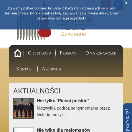
X
Używamy plików cookies, by ułatwić korzystanie z naszych serwisów.
Jeśli nie chcesz, by pliki cookies były zapisywane na Twoim dysku, zmień
ustawienia swojej przeglądarki.
powrót
O festiwalu
Program
O wykonawcach
na
Kontakt
Archiwum
stronę
główną
AKTUALNOŚCI
Nie tylko "Pieśni polskie"
Niezwykła podróż sentymentalna przez
historię muzyki -...
Nie tylko dla melomanów