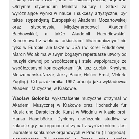
Otrzymał stypendium Ministra Kultury i Sztuki za
wyróżniające wyniki w nauce i sukcesy artystyczne, był
także stypendystą Europejskiej Akademii Mozartowskiej
oraz stypendystą Międzynarodowej Akademii
Bachowskiej, a także Akademii Haendlowskiej.
Koncertował z wieloma orkiestrami filharmonicznymi nie
tylko w Europie, ale także w USA i w Korei Południowej.
Marcin Wolak ma w swym bogatym repertuarze utwory od
muzyki dawnej po współczesną i stale współpracuje ze
współczesnymi kompozytorami (Juliusz Łuciuk, Krystyna
Moszumańska-Nazar, Jerzy Bauer, Heiner Frost, Victoria
Yugling). Od października 1997 pracuje jako wykładowca
Akademii Muzycznej w Krakowie.
Wacław Golonka
wykształcenie muzyczne otrzymał w
Akademii Muzycznej w Krakowie oraz Hochschule für
Musik und Darstellende Kunst w Wiedniu w klasie prof.
Hansa Haselböcka. Dyplomy ukończenia studiów w
zakresie gry na organach otrzymał z wyróżnieniem. Jest
laureatem konkursów organowych w Pradze (II nagroda),