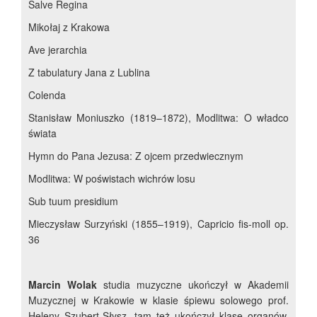
Salve Regina
Mikołaj z Krakowa
Ave jerarchia
Z tabulatury Jana z Lublina
Colenda
Stanisław Moniuszko (1819–1872), Modlitwa: O władco
świata
Hymn do Pana Jezusa: Z ojcem przedwiecznym
Modlitwa: W poświstach wichrów losu
Sub tuum presidium
Mieczysław Surzyński (1855–1919), Capricio fis-moll op.
36
Marcin Wolak
studia muzyczne ukończył w Akademii
Muzycznej w Krakowie w klasie śpiewu solowego prof.
Heleny Szubert-Słysz, tam też ukończył klasę organów.