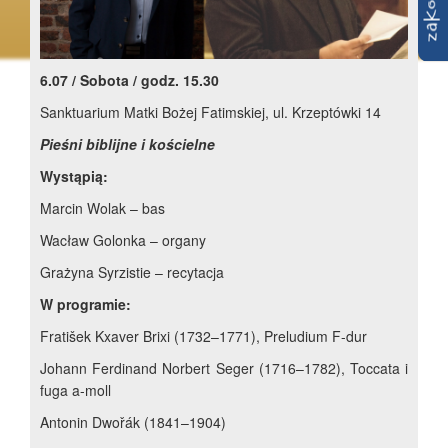
6.07 / Sobota /
godz.
15.30
Sanktuarium Matki Bożej Fatimskiej, ul. Krzeptówki 14
Pieśni biblijne i kościelne
Wystąpią:
Marcin Wolak – bas
Wacław Golonka – organy
Grażyna Syrzistie – recytacja
W programie:
Fratišek Kxaver Brixi (1732–1771), Preludium F-dur
Johann Ferdinand Norbert Seger (1716–1782), Toccata i
fuga a-moll
Antonin Dwořák (1841–1904)