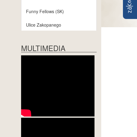
Funny Fellows (SK)
Ulice Zakopanego
17.00 / 5.00 p.m.
MULTIMEDIA
Stanley Breckenridge Power Set
Hotel Aries & Spa, ul. Zaruskiego
5
19.00 / 7.00 p.m.
UNESCO International Jazz Day