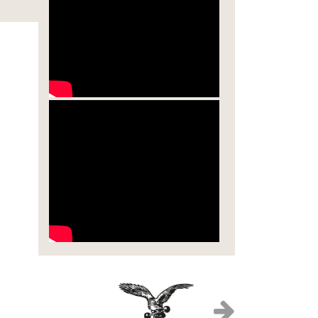
Inauguracja Wiosny Jazzowej
Mike Russel (USA) Józef Eliasz
Funky Group (PL)
Chico Freeman Trio (USA/CH)
Kino Sokół, ul. Orkana 2
22.00 / 10.00 p.m.
Jam Session (Klub Festiwalowy)
Hotel Aries & Spa, ul. Zaruskiego
5