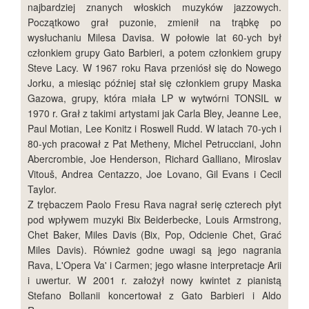
najbardziej znanych włoskich muzyków jazzowych.
Początkowo grał puzonie, zmienił na trąbkę po
wysłuchaniu Milesa Davisa. W połowie lat 60-ych był
członkiem grupy Gato Barbieri, a potem członkiem grupy
Steve Lacy. W 1967 roku Rava przeniósł się do Nowego
Jorku, a miesiąc później stał się członkiem grupy Maska
Gazowa, grupy, która miała LP w wytwórni TONSIL w
1970 r. Grał z takimi artystami jak Carla Bley, Jeanne Lee,
Paul Motian, Lee Konitz i Roswell Rudd. W latach 70-ych i
80-ych pracował z Pat Metheny, Michel Petrucciani, John
Abercrombie, Joe Henderson, Richard Galliano, Miroslav
Vitouš, Andrea Centazzo, Joe Lovano, Gil Evans i Cecil
Taylor.
Z trębaczem Paolo Fresu Rava nagrał serię czterech płyt
pod wpływem muzyki Bix Beiderbecke, Louis Armstrong,
Chet Baker, Miles Davis (Bix, Pop, Odcienie Chet, Grać
Miles Davis). Również godne uwagi są jego nagrania
Rava, L'Opera Va' i Carmen; jego własne interpretacje Arii
i uwertur. W 2001 r. założył nowy kwintet z pianistą
Stefano Bollanii koncertował z Gato Barbieri i Aldo