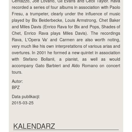
Centazzo, Joe Lovano, Gil Evans and Cecil Taylor. Rava
recorded a series of four albums in association with Paolo
Fresu, a trumpeter, clearly under the influence of music
played by Bix Beiderbecke, Louis Armstrong, Chet Baker
and Miles Davis (Enrico Rava for Bix and Pops, Shades of
Chet, Enrico Rava plays Miles Davis). The recordings
Rava, L'Opera Va' and Carmen are also worth noting,
very much like his own interpretations of various arias and
overtures. In 2001 he formed a new quintet in association
with Stefano Bollanii, a pianist, as well as would
accompany Gato Barbieri and Aldo Romano on concert
tours.
Autor:
BPZ
Data publikacji:
2015-03-25
KALENDARZ