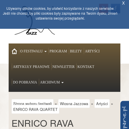
X
Używamy plików cookies, by ułatwić korzystanie z naszych serwisów.
Jeśli nie chcesz, by pliki cookies były zapisywane na Twoim dysku, zmień
ustawienia swojej przeglądarki.
HOME
O FESTIWALU
PROGRAM
BILETY
ARTYŚCI
ARTYKUŁY PRASOWE
NEWSLETTER
KONTAKT
DO POBRANIA
ARCHIWUM
»
»
»
Strona wyboru festiwali
Wiosna Jazzowa
Artyści
ENRICO RAVA QUARTET
ENRICO RAVA