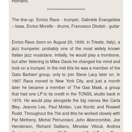
Romano.
**************************
The line-up: Enrico Rava - trumpet, Gabriele Evangelista
– bass, Enrico Morello - drums, Francesco Diodati - guitar
Enrico Rava (born on August 20, 1939, in Trieste, Italy), a
jazz trumpeter, probably one of the most widely known
Italian jazz musicians. Initially, he would play a trombone,
but after listening to Miles Davis he changed his mind and
took on a trumpet. In the mid 60s he was a member of the
Gato Barbieri group, only to join Steve Lacy later on. In
1967 Rava moved to New York City, and just a month
later he became a member of The Gas Mask, a group
that had one LP to its credit in the TONSIL studio back in
1970. He would play alongside the big names like Carla
Bley, Jeanne Lee, Paul Motian, Lee Konitz and Roswell
Rudd. Throughout the 70s and 80s he worked closely with
Pat Metheny, Michel Petrucciani, John Abercrombie, Joe
Henderson, Richard Galliano, Miroslav Vitouš, Andrea