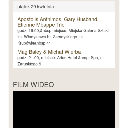
piątek 29 kwietnia
Apostolis Anthimos, Gary Husband,
Etienne Mbappe Trio
godz. 19.00,&nbsp;miejsce: Miejska Galeria Sztuki
im. Władysława hr. Zamoyskiego, ul.
Krupówki&nbsp;41
Mag Baley & Michał Wierba
godz. 21.00, miejsce: Aries Hotel &amp; Spa, ul.
Zaruskiego 5
sobota 30 kwietnia
FILM WIDEO
niedziela 1. maja
poniedziałek 2. maja
poniedziałek 3. maja