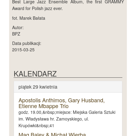
Best Large Jazz Ensemble Album, the first GRAMMY
Award for Polish jazz ever.
fot. Marek Bałata
Autor:
BPZ
Data publikacji:
2015-03-25
KALENDARZ
piątek 29 kwietnia
Apostolis Anthimos, Gary Husband,
Etienne Mbappe Trio
godz. 19.00,&nbsp;miejsce: Miejska Galeria Sztuki
im. Władysława hr. Zamoyskiego, ul.
Krupówki&nbsp;41
Mag Baley & Michał Wierba