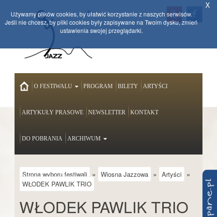
X
Używamy plików cookies, by ułatwić korzystanie z naszych serwisów.
Jeśli nie chcesz, by pliki cookies były zapisywane na Twoim dysku, zmień
ustawienia swojej przeglądarki.
HOME
O FESTIWALU
PROGRAM
BILETY
ARTYŚCI
ARTYKUŁY PRASOWE
NEWSLETTER
KONTAKT
DO POBRANIA
ARCHIWUM
»
»
»
Strona wyboru festiwali
Wiosna Jazzowa
Artyści
WŁODEK PAWLIK TRIO
WŁODEK PAWLIK TRIO