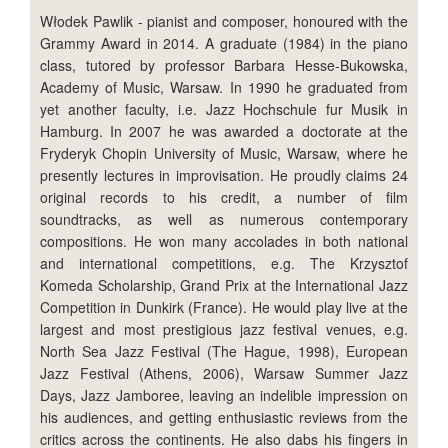
Włodek Pawlik - pianist and composer, honoured with the
Grammy Award in 2014. A graduate (1984) in the piano
class, tutored by professor Barbara Hesse-Bukowska,
Academy of Music, Warsaw. In 1990 he graduated from
yet another faculty, i.e. Jazz Hochschule fur Musik in
Hamburg. In 2007 he was awarded a doctorate at the
Fryderyk Chopin University of Music, Warsaw, where he
presently lectures in improvisation. He proudly claims 24
original records to his credit, a number of film
soundtracks, as well as numerous contemporary
compositions. He won many accolades in both national
and international competitions, e.g. The Krzysztof
Komeda Scholarship, Grand Prix at the International Jazz
Competition in Dunkirk (France). He would play live at the
largest and most prestigious jazz festival venues, e.g.
North Sea Jazz Festival (The Hague, 1998), European
Jazz Festival (Athens, 2006), Warsaw Summer Jazz
Days, Jazz Jamboree, leaving an indelible impression on
his audiences, and getting enthusiastic reviews from the
critics across the continents. He also dabs his fingers in