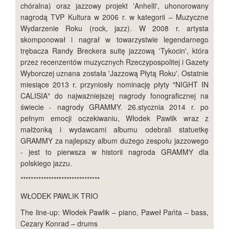
chóralna) oraz jazzowy projekt 'Anhelli', uhonorowany
nagrodą TVP Kultura w 2006 r. w kategorii – Muzyczne
Wydarzenie Roku (rock, jazz). W 2008 r. artysta
skomponował i nagrał w towarzystwie legendarnego
trębacza Randy Breckera suitę jazzową 'Tykocin', która
przez recenzentów muzycznych Rzeczypospolitej i Gazety
Wyborczej uznana została 'Jazzową Płytą Roku'. Ostatnie
miesiące 2013 r. przyniosły nominację płyty "NIGHT IN
CALISIA" do najważniejszej nagrody fonograficznej na
świecie - nagrody GRAMMY. 26.stycznia 2014 r. po
pełnym emocji oczekiwaniu, Włodek Pawlik wraz z
małżonką i wydawcami albumu odebrali statuetkę
GRAMMY za najlepszy album dużego zespołu jazzowego
- jest to pierwsza w historii nagroda GRAMMY dla
polskiego jazzu.
*******************************
WŁODEK PAWLIK TRIO
The line-up: Włodek Pawlik – piano, Paweł Pańta – bass,
Cezary Konrad – drums