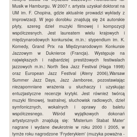
Musik w Hamburgu. W 2007 r. artysta uzyskał doktorat na
UM im. F. Chopina, gdzie aktualnie prowadzi wykłady z
improwizacji. W jego dorobku znajdują się 24 autorskie
płyty, szereg dzieł muzyki filmowej i kompozycji
współczesnych. Jest laureatem wielu krajowych i
międzynarodowych konkursów, m.in.: stypendium im. K.
Komedy, Grand Prix na Międzynarodowym Konkursie
Jazzowym w Duknierce (Francja). Występuje na
największych i najbardziej prestiżowych festiwalach
jazzowych m.in.: North Sea Jazz Festival (Haga 1998)
oraz European Jazz Festival (Ateny 2006),Warsaw
Summer Jazz Days, Jazz Jamboree, pozostawiając
niezapomniane wrażenia u słuchaczy i uzyskując
entuzjastyczne recenzje krytyki. Jest również twórcą
muzyki filmowej, teatralnej, słuchowisk radiowych, dzieł
symfonicznych, wokalnych i oprawy do baletu
współczesnego. Wśród wyjątkowych dokonań
artystycznych znajdują się: 'Misterium Stabat Mater'
nagrane i wydane dwukrotnie w roku 2000 i 2005, w
tymże roku nagrodzone 'Fryderykiem' (muzyka poważna -