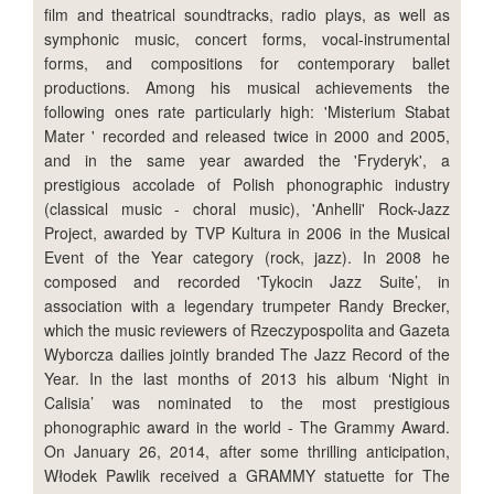
film and theatrical soundtracks, radio plays, as well as
symphonic music, concert forms, vocal-instrumental
forms, and compositions for contemporary ballet
productions. Among his musical achievements the
following ones rate particularly high: 'Misterium Stabat
Mater ' recorded and released twice in 2000 and 2005,
and in the same year awarded the 'Fryderyk', a
prestigious accolade of Polish phonographic industry
(classical music - choral music), 'Anhelli' Rock-Jazz
Project, awarded by TVP Kultura in 2006 in the Musical
Event of the Year category (rock, jazz). In 2008 he
composed and recorded 'Tykocin Jazz Suite’, in
association with a legendary trumpeter Randy Brecker,
which the music reviewers of Rzeczypospolita and Gazeta
Wyborcza dailies jointly branded The Jazz Record of the
Year. In the last months of 2013 his album ‘Night in
Calisia’ was nominated to the most prestigious
phonographic award in the world - The Grammy Award.
On January 26, 2014, after some thrilling anticipation,
Włodek Pawlik received a GRAMMY statuette for The