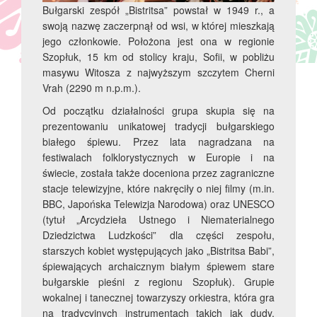
Bułgarski zespół „Bistritsa” powstał w 1949 r., a
swoją nazwę zaczerpnął od wsi, w której mieszkają
jego członkowie. Położona jest ona w regionie
Szopłuk, 15 km od stolicy kraju, Sofii, w pobliżu
masywu Witosza z najwyższym szczytem Cherni
Vrah (2290 m n.p.m.).
Od początku działalności grupa skupia się na
prezentowaniu unikatowej tradycji bułgarskiego
białego śpiewu. Przez lata nagradzana na
festiwalach folklorystycznych w Europie i na
świecie, została także doceniona przez zagraniczne
stacje telewizyjne, które nakręciły o niej filmy (m.in.
BBC, Japońska Telewizja Narodowa) oraz UNESCO
(tytuł „Arcydzieła Ustnego i Niematerialnego
Dziedzictwa Ludzkości” dla części zespołu,
starszych kobiet występujących jako „Bistritsa Babi”,
śpiewających archaicznym białym śpiewem stare
bułgarskie pieśni z regionu Szopłuk). Grupie
wokalnej i tanecznej towarzyszy orkiestra, która gra
na tradycyjnych instrumentach takich jak dudy,