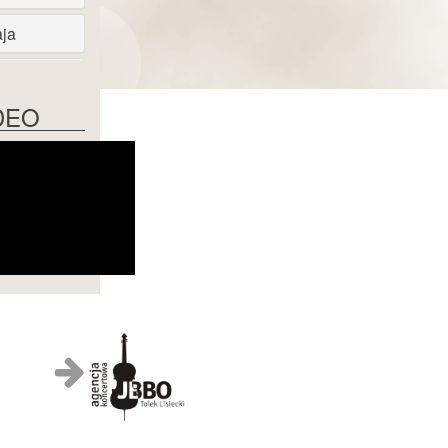
aja
 maja
DEO