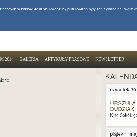
z naszych serwisów. Jeśli nie chcesz, by pliki cookies były zapisywane na Twoim d
M 2014
GALERIA
ARTYKUŁY PRASOWE
NEWSLETTER
KALEND
lerie
czwartek 30
URSZULA
DUDZIAK
Kino Sokół, g
piątek 1. ma