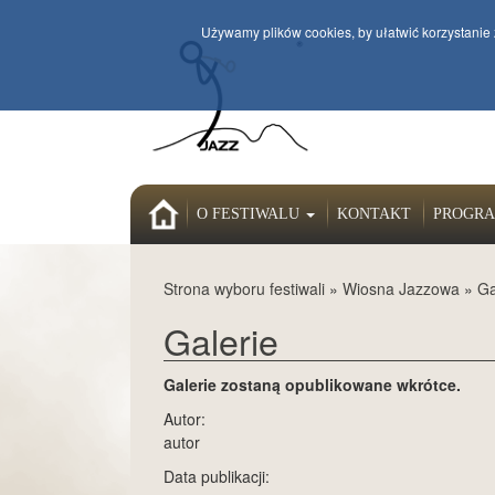
Używamy plików cookies, by ułatwić korzystanie 
HOME
O FESTIWALU
KONTAKT
PROGRA
Strona wyboru festiwali
»
Wiosna Jazzowa
»
Ga
Galerie
Galerie zostaną opublikowane wkrótce.
Autor:
autor
Data publikacji: