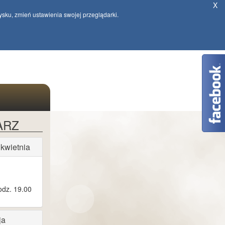
X
ysku, zmień ustawienia swojej przeglądarki.
ARZ
 kwietnia
odz. 19.00
ja