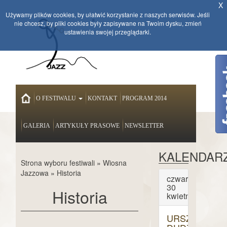
X
Używamy plików cookies, by ułatwić korzystanie z naszych serwisów. Jeśli
nie chcesz, by pliki cookies były zapisywane na Twoim dysku, zmień
ustawienia swojej przeglądarki.
HOME
O FESTIWALU
KONTAKT
PROGRAM 2014
GALERIA
ARTYKUŁY PRASOWE
NEWSLETTER
KALENDAR
Strona wyboru festiwali
»
Wiosna
Jazzowa
»
Historia
czwartek
30
Historia
kwietnia
URSZULA