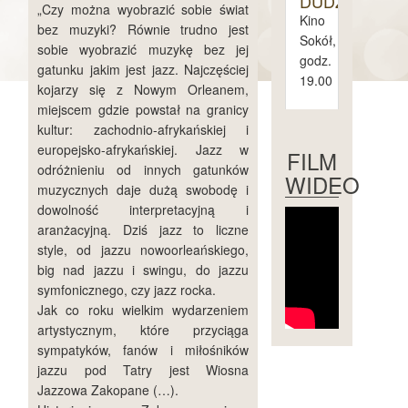
DUDZIAK
„Czy można wyobrazić sobie świat
Kino
bez muzyki? Równie trudno jest
Sokół,
sobie wyobrazić muzykę bez jej
godz.
gatunku jakim jest jazz. Najczęściej
19.00
kojarzy się z Nowym Orleanem,
miejscem gdzie powstał na granicy
kultur: zachodnio-afrykańskiej i
piątek
europejsko-afrykańskiej. Jazz w
1.
FILM
maja
odróżnieniu od innych gatunków
WIDEO
muzycznych daje dużą swobodę i
sobota
dowolność interpretacyjną i
2.
aranżacyjną. Dziś jazz to liczne
maja
style, od jazzu nowoorleańskiego,
big nad jazzu i swingu, do jazzu
niedziela
symfonicznego, czy jazz rocka.
3.
maja
Jak co roku wielkim wydarzeniem
artystycznym, które przyciąga
sympatyków, fanów i miłośników
jazzu pod Tatry jest Wiosna
Jazzowa Zakopane (…).