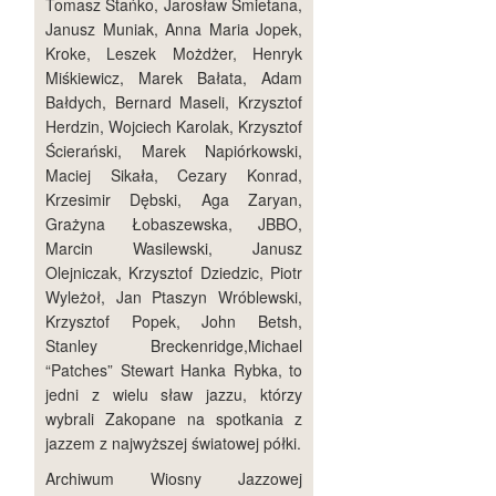
Tomasz Stańko, Jarosław Śmietana,
Janusz Muniak, Anna Maria Jopek,
Kroke, Leszek Możdżer, Henryk
Miśkiewicz, Marek Bałata, Adam
Bałdych, Bernard Maseli, Krzysztof
Herdzin, Wojciech Karolak, Krzysztof
Ścierański, Marek Napiórkowski,
Maciej Sikała, Cezary Konrad,
Krzesimir Dębski, Aga Zaryan,
Grażyna Łobaszewska, JBBO,
Marcin Wasilewski, Janusz
Olejniczak, Krzysztof Dziedzic, Piotr
Wyleżoł, Jan Ptaszyn Wróblewski,
Krzysztof Popek, John Betsh,
Stanley Breckenridge,Michael
“Patches” Stewart Hanka Rybka, to
jedni z wielu sław jazzu, którzy
wybrali Zakopane na spotkania z
jazzem z najwyższej światowej półki.
Archiwum Wiosny Jazzowej