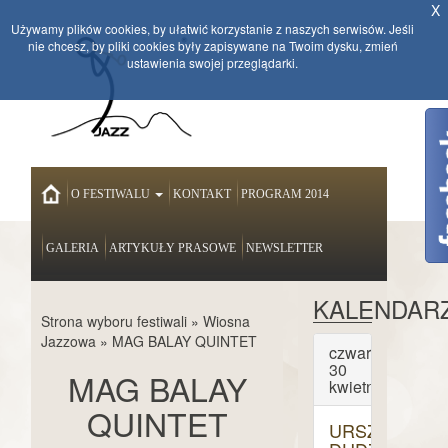
X
Używamy plików cookies, by ułatwić korzystanie z naszych serwisów. Jeśli
nie chcesz, by pliki cookies były zapisywane na Twoim dysku, zmień
ustawienia swojej przeglądarki.
HOME
O FESTIWALU
KONTAKT
PROGRAM 2014
GALERIA
ARTYKUŁY PRASOWE
NEWSLETTER
KALENDAR
Strona wyboru festiwali
»
Wiosna
Jazzowa
»
MAG BALAY QUINTET
czwartek
30
MAG BALAY
kwietnia
QUINTET
URSZULA