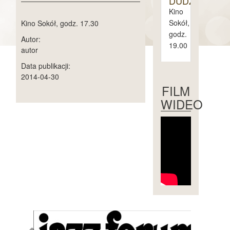
DUDZIAK
Kino
Sokół,
Kino Sokół, godz. 17.30
godz.
Autor:
19.00
autor
Data publikacji:
piątek
2014-04-30
1.
FILM
maja
WIDEO
sobota
2.
maja
niedziela
3.
maja