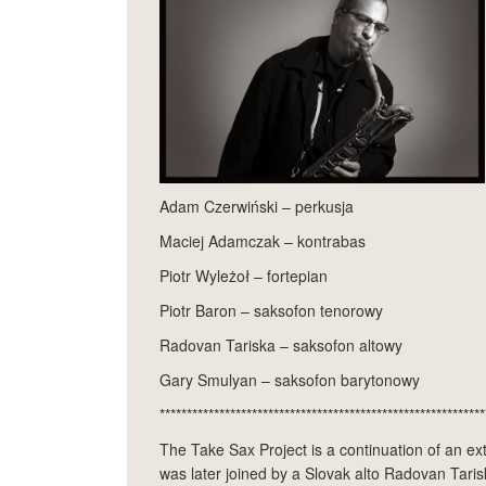
Adam Czerwiński – perkusja
Maciej Adamczak – kontrabas
Piotr Wyleżoł – fortepian
Piotr Baron – saksofon tenorowy
Radovan Tariska – saksofon altowy
Gary Smulyan – saksofon barytonowy
************************************************************
The Take Sax Project is a continuation of an ex
was later joined by a Slovak alto Radovan Taris