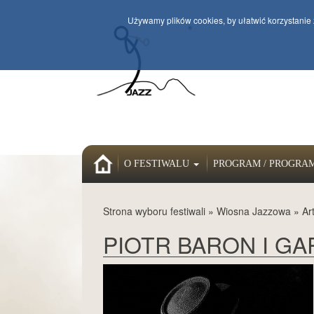
Używamy plików cookies, by ułatwić korzystanie 
HOME
O FESTIWALU
PROGRAM / PROGRA
Strona wyboru festiwali
»
Wiosna Jazzowa
»
Ar
PIOTR BARON I G