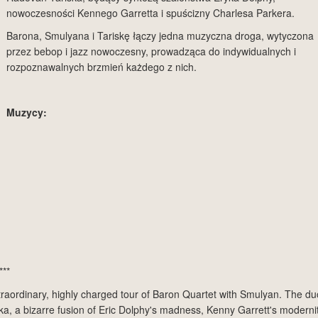
nowoczesności Kennego Garretta i spuścizny Charlesa Parkera.
Barona, Smulyana i Tariskę łączy jedna muzyczna droga, wytyczona
przez bebop i jazz nowoczesny, prowadząca do indywidualnych i
rozpoznawalnych brzmień każdego z nich.
Muzycy:
***
traordinary, highly charged tour of Baron Quartet with Smulyan. The du
ka, a bizarre fusion of Eric Dolphy's madness, Kenny Garrett's modernit