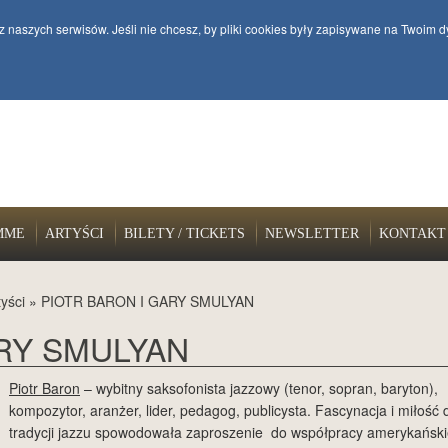
z naszych serwisów. Jeśli nie chcesz, by pliki cookies były zapisywane na Twoim d
MME
ARTYŚCI
BILETY / TICKETS
NEWSLETTER
KONTAKT
tyści
»
PIOTR BARON I GARY SMULYAN
ARY SMULYAN
Piotr Baron
– wybitny saksofonista jazzowy (tenor, sopran, baryton),
kompozytor, aranżer, lider, pedagog, publicysta. Fascynacja i miłość 
tradycji jazzu spowodowała zaproszenie do współpracy amerykańsk