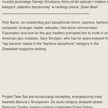
muzyka jazzowego Garego Smulyana, który od lat zajmuje I miejsce 
kategorii „saksofon barytonowy” w rankingu pisma „Down Beat”.
************************************************************************
Piotr Baron, an outstanding jazz saxophonist (tenor, soprano, bariton
composer, arranger, leader, educator, free-lance commentator.
Fascination and love for the jazz tradition prompted him to invite in a
American jazz musician, Gary Smulyan, who has for years enjoyed t
"top banana" status in the "baritone saxophone" category in the
Downbeat
magazine ranking.
Projekt Take Sax jest kontynuacją niezwykłej, energetycznej trasy
kwartetu Barona z Smulyanem. Do duetu dołączy słowacki alcista
Radovan Tariska, będący syntezą szaleństwa Eryka Dolphy,