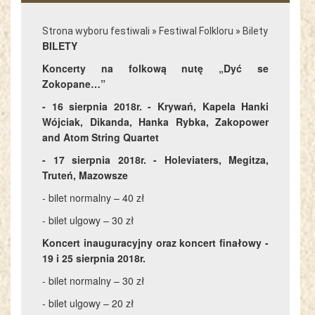
Strona wyboru festiwali
»
Festiwal Folkloru
»
Bilety
BILETY
Koncerty na folkową nutę „Dyć se
Zokopane…”
- 16 sierpnia 2018r. - Krywań, Kapela Hanki
Wójciak, Dikanda, Hanka Rybka, Zakopower
and Atom String Quartet
- 17 sierpnia 2018r. - Holeviaters, Megitza,
Truteń, Mazowsze
- bilet normalny – 40 zł
- bilet ulgowy – 30 zł
Koncert inauguracyjny oraz koncert finałowy -
19 i 25 sierpnia 2018r.
- bilet normalny – 30 zł
- bilet ulgowy – 20 zł