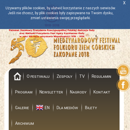
X
Używamy plików cookies, by ułatwić korzystanie z naszych serwisów.
Jeśli nie chcesz, by pliki cookies były zapisywane na Twoim dysku,
zmień ustawienia swojej przeglądarki.
Powrót
O festiwalu
Zespoły
TV
Regulamin
Program
Newsletter
Nagrody
Kontakt
Galerie
EN
Dla mediów
Bilety
Archiwum