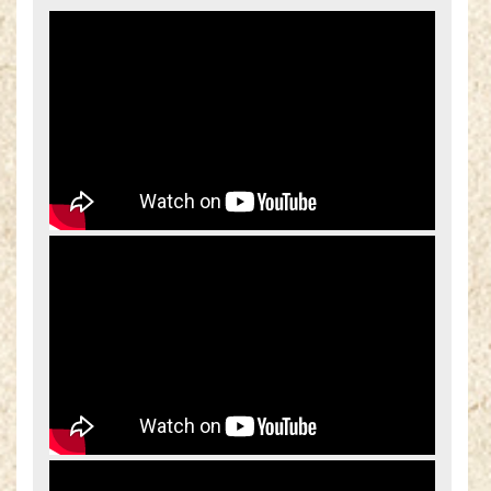
20 sierpnia 2018 poniedziałek
21 sierpnia 2018 wtorek
22 sierpnia 2018 środa
23 sierpnia 2018 czwartek
24 sierpnia 2018 piątek
25 sierpnia 2018 sobota
26 sierpnia 2018 niedziela