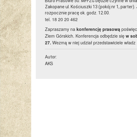
Biuro Prasowe 50. MFFZG będzie czynne w dniac
Zakopane ul. Kościuszki 13 (pokój nr 1, parter)
rozpocznie pracę ok. godz. 12.00.
tel. 18 20 20 462
Zapraszamy na
konferencję prasową
poświęc
Ziem Górskich. Konferencja odbędzie się
w sob
27.
Wezmą w niej udział przedstawiciele władz m
Autor:
AKS