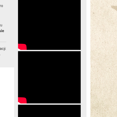
24 sierpnia 2018 piątek
ro
25 sierpnia 2018 sobota
ru
26 sierpnia 2018 niedziela
sie
cji:
4