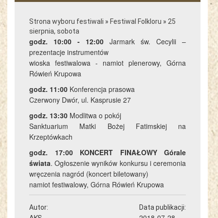
Strona wyboru festiwali
»
Festiwal Folkloru
»
25
sierpnia, sobota
godz. 10:00 - 12:00
Jarmark św. Cecylii –
prezentacje instrumentów
wioska festiwalowa - namiot plenerowy, Górna
Rówień Krupowa
godz. 11:00
Konferencja prasowa
Czerwony Dwór, ul. Kasprusie 27
godz. 13:30
Modlitwa o pokój
Sanktuarium Matki Bożej Fatimskiej na
Krzeptówkach
godz. 17:00
KONCERT FINAŁOWY Górale
świata
. Ogłoszenie wyników konkursu i ceremonia
wręczenia nagród (koncert biletowany)
namiot festiwalowy, Górna Rówień Krupowa
Autor:
Data publikacji:
AKS
2018-07-28