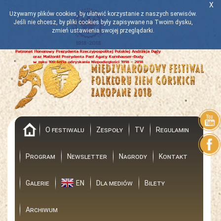
X
Używamy plików cookies, by ułatwić korzystanie z naszych serwisów.
Jeśli nie chcesz, by pliki cookies były zapisywane na Twoim dysku,
zmień ustawienia swojej przeglądarki.
Powrót
O festiwalu
Zespoły
TV
Regulamin
Program
Newsletter
Nagrody
Kontakt
Galerie
EN
Dla mediów
Bilety
Archiwum