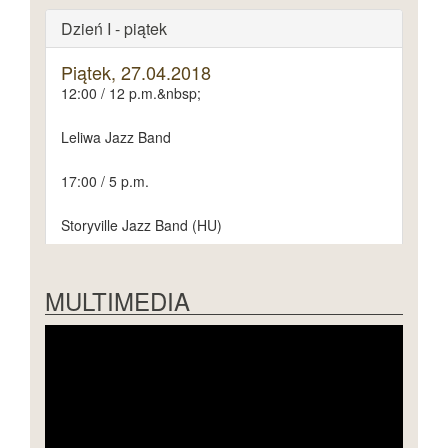
Dzień I - piątek
Piątek, 27.04.2018
12:00 / 12 p.m.&nbsp;
Leliwa Jazz Band
17:00 / 5 p.m.
Storyville Jazz Band (HU)
20:00 / 8 p.m.
MULTIMEDIA
Chopin na Strunach (Strzelczyk, Rodowicz, Erenc)
Dzień II - sobota
Dzień III - niedziela