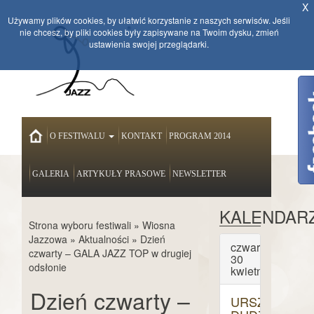
X
Używamy plików cookies, by ułatwić korzystanie z naszych serwisów. Jeśli
nie chcesz, by pliki cookies były zapisywane na Twoim dysku, zmień
ustawienia swojej przeglądarki.
HOME
O FESTIWALU
KONTAKT
PROGRAM 2014
GALERIA
ARTYKUŁY PRASOWE
NEWSLETTER
KALENDAR
Strona wyboru festiwali
»
Wiosna
Jazzowa
»
Aktualności
»
Dzień
czwartek
czwarty – GALA JAZZ TOP w drugiej
30
odsłonie
kwietnia
Dzień czwarty –
URSZULA