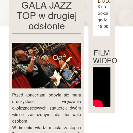
DUDZIAK
GALA JAZZ
Kino
TOP w drugiej
Sokół,
godz.
odsłonie
19.00
piątek
1.
FILM
maja
WIDEO
sobota
2.
maja
niedziela
Przed koncertami odbyła się mała
3.
maja
uroczystość wręczania
okolicznościowych statuetek dwóm
wielce zasłużonym dla festiwalu
osobom.
W imieniu władz miasta zastępca