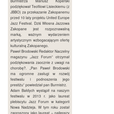
Burmistrza Mariusz Koperski
podziękował Teofilowi Lisieckiemu (z
JBBO) za przekazanie Zakopanemu
przed 10 laty projektu United Europe
Jazz Festival. Dziś Wiosna Jazzowa
Zakopane jest rozpoznawalną
marką, ważnym wydarzeniem
artystycznym wzbogacającym ofertę
kulturalną Zakopanego.
Paweł Brodowski Redaktor Naczelny
magazynu „Jazz Forum” otrzymał
podziękowania zaocznie z uwagi na
chorobę?. „Pan Paweł Brodowski
ma ogromne zasługi w rozwój
festiwalu i podnoszenia jego
prestiżu” powiedział pan Burmistrz.
Adam Bałdych wystąpił na naszym
festiwalu w 2013 r. jako laureat
plebiscytu Jazz Forum w kategorii
Nowa Nadzieja. W tym roku został
zaproszony jako laureat – najlepszy