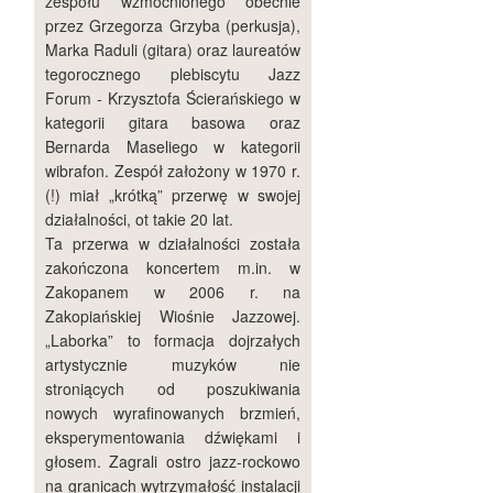
zespołu wzmocnionego obecnie
przez Grzegorza Grzyba (perkusja),
Marka Raduli (gitara) oraz laureatów
tegorocznego plebiscytu Jazz
Forum - Krzysztofa Ścierańskiego w
kategorii gitara basowa oraz
Bernarda Maseliego w kategorii
wibrafon. Zespół założony w 1970 r.
(!) miał „krótką” przerwę w swojej
działalności, ot takie 20 lat.
Ta przerwa w działalności została
zakończona koncertem m.in. w
Zakopanem w 2006 r. na
Zakopiańskiej Wiośnie Jazzowej.
„Laborka” to formacja dojrzałych
artystycznie muzyków nie
stroniących od poszukiwania
nowych wyrafinowanych brzmień,
eksperymentowania dźwiękami i
głosem. Zagrali ostro jazz-rockowo
na granicach wytrzymałość instalacji