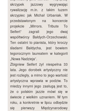
skrzypek jazzowy wygrywając
rywalizację m.in. z takim tuzem
skrzypiec jak Michał Urbaniak. W
przedstawionym na koncercie
projekcie „Mirrors. Tribute To
Seifert” zagrali jego dwaj
współtwórcy Bałdych-Orzechowski.
Ten ostatni to pianista, który kroczy
śladami Bałdycha, jest bowiem
tegorocznym laureatem w kategorii
„Nowa Nadzieja”.
Zbigniew Seifert żył niespełna 33
lata. Jego dorobek artystyczny nie
jest rozległy, a mimo to jego wartość
artystyczna wprawia w podziw. To
miedzy innymi jego zasługą jest to,
że o polskim jazzie mówi się w
świecie z wielkim uznaniem. W tym
roku, a konkretnie w lipcu odbędzie
się pierwszy Międzynarodowy