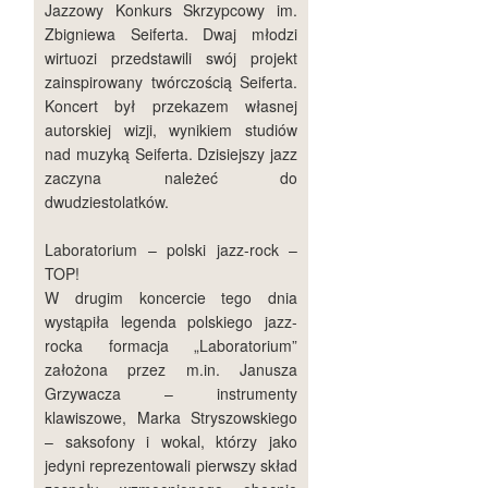
Jazzowy Konkurs Skrzypcowy im.
Zbigniewa Seiferta. Dwaj młodzi
wirtuozi przedstawili swój projekt
zainspirowany twórczością Seiferta.
Koncert był przekazem własnej
autorskiej wizji, wynikiem studiów
nad muzyką Seiferta. Dzisiejszy jazz
zaczyna należeć do
dwudziestolatków.
Laboratorium – polski jazz-rock –
TOP!
W drugim koncercie tego dnia
wystąpiła legenda polskiego jazz-
rocka formacja „Laboratorium”
założona przez m.in. Janusza
Grzywacza – instrumenty
klawiszowe, Marka Stryszowskiego
– saksofony i wokal, którzy jako
jedyni reprezentowali pierwszy skład