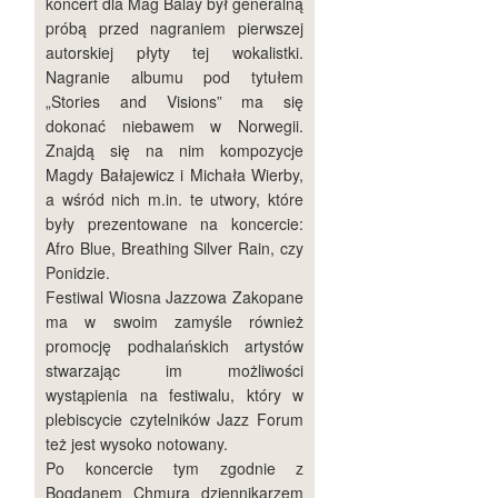
koncert dla Mag Balay był generalną
próbą przed nagraniem pierwszej
autorskiej płyty tej wokalistki.
Nagranie albumu pod tytułem
„Stories and Visions” ma się
dokonać niebawem w Norwegii.
Znajdą się na nim kompozycje
Magdy Bałajewicz i Michała Wierby,
a wśród nich m.in. te utwory, które
były prezentowane na koncercie:
Afro Blue, Breathing Silver Rain, czy
Ponidzie.
Festiwal Wiosna Jazzowa Zakopane
ma w swoim zamyśle również
promocję podhalańskich artystów
stwarzając im możliwości
wystąpienia na festiwalu, który w
plebiscycie czytelników Jazz Forum
też jest wysoko notowany.
Po koncercie tym zgodnie z
Bogdanem Chmurą dziennikarzem