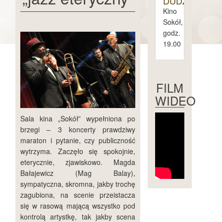
DUDZIAK
Kino
Sokół,
godz.
19.00
piątek
1.
FILM
maja
WIDEO
sobota
Sala kina „Sokół” wypełniona po
2.
maja
brzegi – 3 koncerty prawdziwy
maraton i pytanie, czy publiczność
niedziela
wytrzyma. Zaczęło się spokojnie,
3.
eterycznie, zjawiskowo. Magda
maja
Bałajewicz (Mag Balay),
sympatyczna, skromna, jakby trochę
zagubiona, na scenie przeistacza
się w rasową mającą wszystko pod
kontrolą artystkę, tak jakby scena