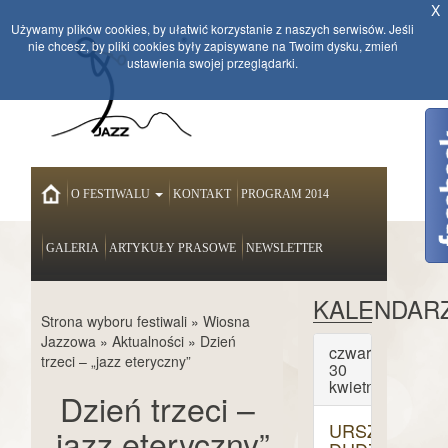
X
Używamy plików cookies, by ułatwić korzystanie z naszych serwisów. Jeśli
nie chcesz, by pliki cookies były zapisywane na Twoim dysku, zmień
ustawienia swojej przeglądarki.
HOME
O FESTIWALU
KONTAKT
PROGRAM 2014
GALERIA
ARTYKUŁY PRASOWE
NEWSLETTER
KALENDAR
Strona wyboru festiwali
»
Wiosna
Jazzowa
»
Aktualności
»
Dzień
czwartek
trzeci – „jazz eteryczny”
30
kwietnia
Dzień trzeci –
URSZULA
„jazz eteryczny”