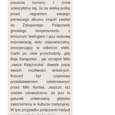
poczucia humoru. I znów
ucieszyliśmy się, że na wielką próbę
przed nagraniem swojego
pierwszego albumu zespół zawitał
do Zakopanego. Połączenie
greckiego temperamentu z
etnicznym feelingiem i jazz-rockową
improwizacją dało niepowtarzalny,
emocjonujący w odbiorze efekt.
Ciarki po ciele przechodziły, gdy
Kaja Karapolios , jak oznajmił Milo
„nasza Księżniczka” dawała popis
swoich możliwości wokalnych.
Koncert był częściowo
przedstawieniem celebrowanym
przez Milo Kurtisa. Jeszcze raz
zostało udowodnione, że jazz to
gatunek uniwersalny, głęboko
zakorzeniony w kulturze tradycyjnej.
W tym przypadku połączenie tradycji