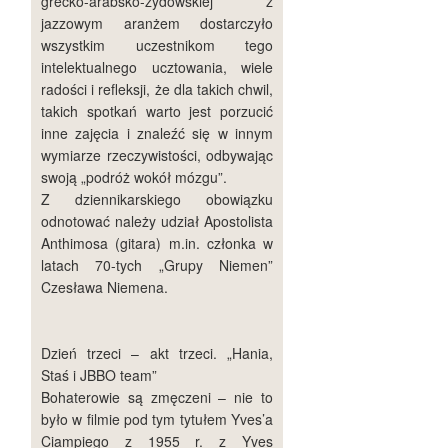
grecko-arabsko-żydowskiej z
jazzowym aranżem dostarczyło
wszystkim uczestnikom tego
intelektualnego ucztowania, wiele
radości i refleksji, że dla takich chwil,
takich spotkań warto jest porzucić
inne zajęcia i znaleźć się w innym
wymiarze rzeczywistości, odbywając
swoją „podróż wokół mózgu”.
Z dziennikarskiego obowiązku
odnotować należy udział Apostolista
Anthimosa (gitara) m.in. członka w
latach 70-tych „Grupy Niemen”
Czesława Niemena.
Dzień trzeci – akt trzeci. „Hania,
Staś i JBBO team”
Bohaterowie są zmęczeni – nie to
było w filmie pod tym tytułem Yves’a
Ciampiego z 1955 r. z Yves