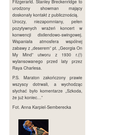
Fitzgerarld. Stanley Breckenridge to
urodzony showman mający
doskonały kontakt z publicznością.
Uroczy, niezapomniany, pełen
pozytywnych wrażeń koncert w
konwencji dixilendowo-swingowej.
Wspaniała atmosfera wspólnej
zabawy z „deserem” pt. „Georgia On
My Mind” utworu z 1930 r.(!)
wylansowanego przed laty przez
Raya Charlesa.
P.S. Maraton zakończony prawie
wszyscy dotrwali, a wychodząc
słychać było komentarze „Szkoda,
że już koniec…”
Fot. Anna Karpiel-Semberecka