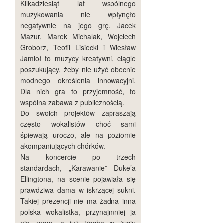
Kilkadziesiąt lat wspólnego
muzykowania nie wpłynęło
negatywnie na jego grę. Jacek
Mazur, Marek Michalak, Wojciech
Groborz, Teofil Lisiecki i Wiesław
Jamioł to muzycy kreatywni, ciągle
poszukujący, żeby nie użyć obecnie
modnego określenia innowacyjni.
Dla nich gra to przyjemność, to
wspólna zabawa z publicznością.
Do swoich projektów zapraszają
często wokalistów choć sami
śpiewają uroczo, ale na poziomie
akompaniujących chórków.
Na koncercie po trzech
standardach, „Karawanie” Duke’a
Ellingtona, na scenie pojawiała się
prawdziwa dama w iskrzącej sukni.
Takiej prezencji nie ma żadna inna
polska wokalistka, przynajmniej ja
nie znam, a już trochę w życiu