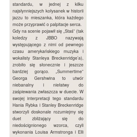
standardu, w jednej z kilku
najsłynniejszych kołysanek w historii
jazzu to mieszanka, która każdego
może przyprawić o palpitacje serca.
Gdy na scenie pojawił się „Staś” (tak
koledzy z JBBO nazywają
występującego z nimi od pewnego
czasu amerykańskiego muzyka i
wokalisty Stanleya Breckenridge’a),
zrobiło się słonecznie i jeszcze
bardziej gorąco. „Summertime”
Georga Gershwina to utwór
niebanalny i niełatwy do
zaśpiewania zwłaszcza w duecie. W
swojej interpretacji tego standardu
Hania Rybka i Stanley Breckenridge
stworzyli doskonale rozumiejmy się
duet zbliżający się do
niedoścignionego wzorca, czyli
wykonania Louisa Armstronga i Elli