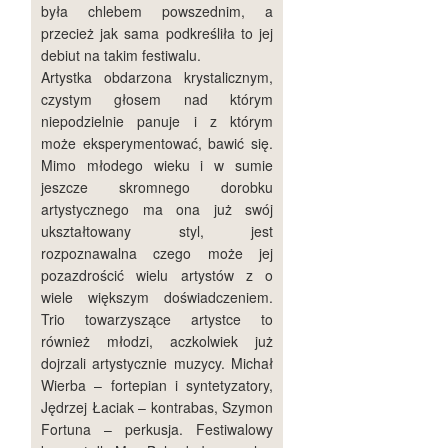
była chlebem powszednim, a
przecież jak sama podkreśliła to jej
debiut na takim festiwalu.
Artystka obdarzona krystalicznym,
czystym głosem nad którym
niepodzielnie panuje i z którym
może eksperymentować, bawić się.
Mimo młodego wieku i w sumie
jeszcze skromnego dorobku
artystycznego ma ona już swój
ukształtowany styl, jest
rozpoznawalna czego może jej
pozazdrościć wielu artystów z o
wiele większym doświadczeniem.
Trio towarzyszące artystce to
również młodzi, aczkolwiek już
dojrzali artystycznie muzycy. Michał
Wierba – fortepian i syntetyzatory,
Jędrzej Łaciak – kontrabas, Szymon
Fortuna – perkusja. Festiwalowy