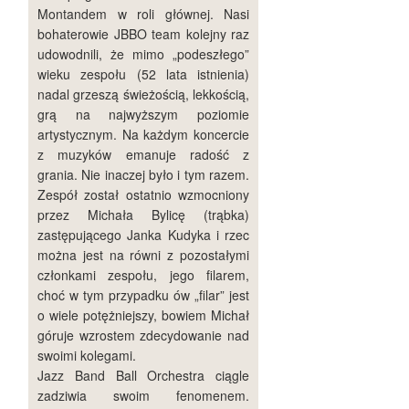
Montandem w roli głównej. Nasi
bohaterowie JBBO team kolejny raz
udowodnili, że mimo „podeszłego”
wieku zespołu (52 lata istnienia)
nadal grzeszą świeżością, lekkością,
grą na najwyższym poziomie
artystycznym. Na każdym koncercie
z muzyków emanuje radość z
grania. Nie inaczej było i tym razem.
Zespół został ostatnio wzmocniony
przez Michała Bylicę (trąbka)
zastępującego Janka Kudyka i rzec
można jest na równi z pozostałymi
członkami zespołu, jego filarem,
choć w tym przypadku ów „filar” jest
o wiele potężniejszy, bowiem Michał
góruje wzrostem zdecydowanie nad
swoimi kolegami.
Jazz Band Ball Orchestra ciągle
zadziwia swoim fenomenem.