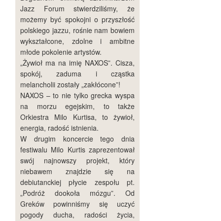
Jazz Forum stwierdziliśmy, że
możemy być spokojni o przyszłość
polskiego jazzu, rośnie nam bowiem
wykształcone, zdolne i ambitne
młode pokolenie artystów.
„Żywioł ma na imię NAXOS”. Cisza,
spokój, zaduma i cząstka
melancholii zostały „zakłócone”!
NAXOS – to nie tylko grecka wyspa
na morzu egejskim, to także
Orkiestra Milo Kurtisa, to żywioł,
energia, radość istnienia.
W drugim koncercie tego dnia
festiwalu Milo Kurtis zaprezentował
swój najnowszy projekt, który
niebawem znajdzie się na
debiutanckiej płycie zespołu pt.
„Podróż dookoła mózgu”. Od
Greków powinniśmy się uczyć
pogody ducha, radości życia,