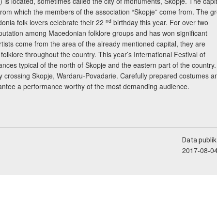
) is located, sometimes called the city of monuments, Skopje. The capit
 from which the members of the association “Skopje” come from. The g
nd
onia folk lovers celebrate their 22
birthday this year. For over two
reputation among Macedonian folklore groups and has won significant
artists come from the area of the already mentioned capital, they are
olklore throughout the country. This year’s International Festival of
ances typical of the north of Skopje and the eastern part of the country.
y crossing Skopje, Wardaru-Povadarie. Carefully prepared costumes a
rantee a performance worthy of the most demanding audience.
Data publika
2017-08-0