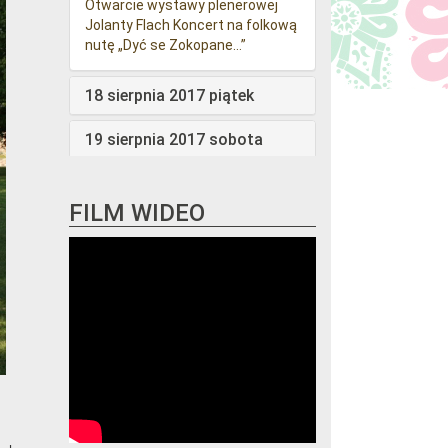
Otwarcie wystawy plenerowej
Jolanty Flach Koncert na folkową
nutę „Dyć se Zokopane…”
18 sierpnia 2017 piątek
19 sierpnia 2017 sobota
20 sierpnia 2017 niedziela
FILM WIDEO
21 sierpnia 2017 poniedziałek
22 sierpnia 2017 wtorek
23 sierpnia 2017 środa
24 sierpnia 2017 czwartek
25 sierpnia 2017 piątek