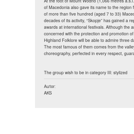
At the foot of Mount Wodno (1,066 metres a.s.l.
of Macedonia also gave its name to the region
of more than five hundred (aged 7 to 33) Maced
decades of its activity, “Skopje” has gained a 
awards at international festivals. Although the 
concerned with the protection and promotion of f
Highland Folklore will be able to admire three d
The most famous of them comes from the valle
choreography, perfected in every respect, gua
The group wish to be in category III: stylized
Autor:
AKS