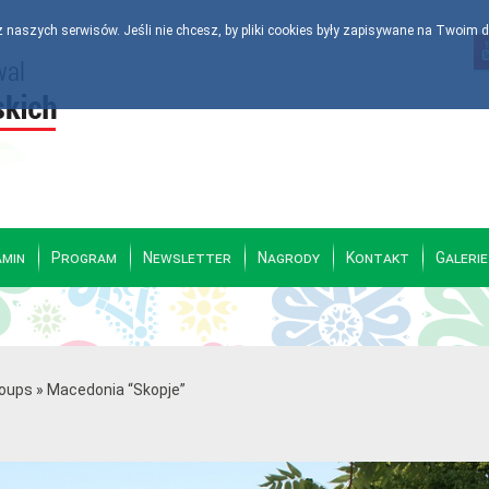
 naszych serwisów. Jeśli nie chcesz, by pliki cookies były zapisywane na Twoim d
amin
Program
Newsletter
Nagrody
Kontakt
Galerie
oups
»
Macedonia “Skopje”