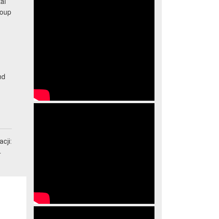
al
roup
nd
cji:
4