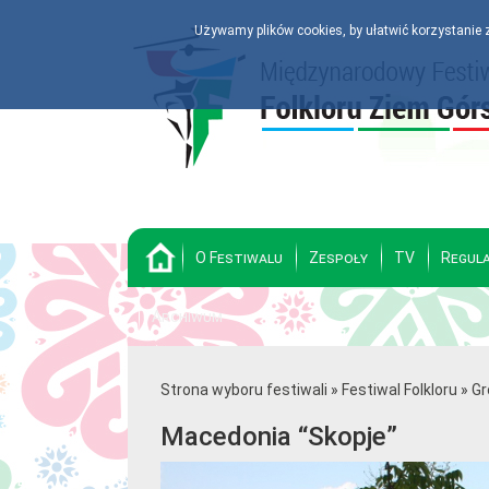
Używamy plików cookies, by ułatwić korzystanie z
Powrót
O Festiwalu
Zespoły
TV
Regul
Archiwum
Strona wyboru festiwali
»
Festiwal Folkloru
»
Gr
Macedonia “Skopje”