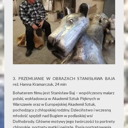
3. PRZEMIJANIE W OBRAZACH STANISŁAWA BAJA
reż. Hanna Kramarczuk, 24 min
Bohaterem filmu jest Stanisław Baj – współczesny malarz
polski, wykładowca w Akademii Sztuk Pięknych w
Warszawie oraz w Europejskiej Akademii Sztuk,
pochodzący z chłopskiej rodziny. Dzieciństwo i wczesną
młodość spędził nad Bugiem w podlaskiej wsi
Dołhobrody. Główne motywy jego twórczości to portrety
chłopskie, portrety matki i pejzaże. Pasja portretowania