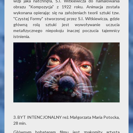
wizji jaka natchnęła, S.I. Witkiewicza do namalowania
obrazu "Kompozycja" z 1922 roku. Animacja została
wykonana opierając się na założeniach teorii sztuki tzw.
"Czystej Formy" stworzonej przez S.I. Witkiewicza, gdzie
główną rolą sztuki jest wywoływanie uczucia
metafizycznego niepokoju inaczej poczucia tajemnicy
istnienia.
3. BYT INTENCJONALNY reż. Małgorzata Maria Potocka,
28 min.
Głównym bohaterem filmu jest znakomity artysta