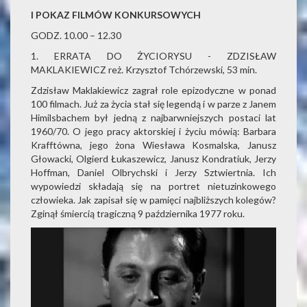
I POKAZ FILMÓW KONKURSOWYCH
GODZ. 10.00 – 12.30
1. ERRATA DO ŻYCIORYSU - ZDZISŁAW
MAKLAKIEWICZ reż. Krzysztof Tchórzewski, 53 min.
Zdzisław Maklakiewicz zagrał role epizodyczne w ponad
100 filmach. Już za życia stał się legendą i w parze z Janem
Himilsbachem był jedną z najbarwniejszych postaci lat
1960/70. O jego pracy aktorskiej i życiu mówią: Barbara
Krafftówna, jego żona Wiesława Kosmalska, Janusz
Głowacki, Olgierd Łukaszewicz, Janusz Kondratiuk, Jerzy
Hoffman, Daniel Olbrychski i Jerzy Sztwiertnia. Ich
wypowiedzi składają się na portret nietuzinkowego
człowieka. Jak zapisał się w pamięci najbliższych kolegów?
Zginął śmiercią tragiczną 9 października 1977 roku.