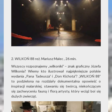
2. WILKOŃ 88 reż. Mariusz Malec , 26 min.
Wszyscy rozpoznajemy „wilkoniki” – znak graficzny Józefa
Wilkonia? Wiemy kto ilustrował najpiękniejsze polskie
wydania „Pana Tadeusza” i „Don Kichota”? „WILKOŃ 88”
to podzielona na rozdziały dokumentalna opowieść o
inspiracji malarskiej, stawaniu się twórcą, niekończącym
się zachwyceniu fauną i florą artysty, który wciąż boi się
dużych zwierząt.