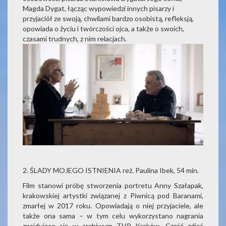
Magda Dygat, łącząc wypowiedzi innych pisarzy i
przyjaciół ze swoją, chwilami bardzo osobistą, refleksją,
opowiada o życiu i twórczości ojca, a także o swoich,
czasami trudnych, z nim relacjach.
2. ŚLADY MOJEGO ISTNIENIA reż. Paulina Ibek, 54 min.
Film stanowi próbę stworzenia portretu Anny Szałapak,
krakowskiej artystki związanej z Piwnicą pod Baranami,
zmarłej w 2017 roku. Opowiadają o niej przyjaciele, ale
także ona sama – w tym celu wykorzystano nagrania
znajdujące się w archiwum TVP Kraków. Część zdjęć