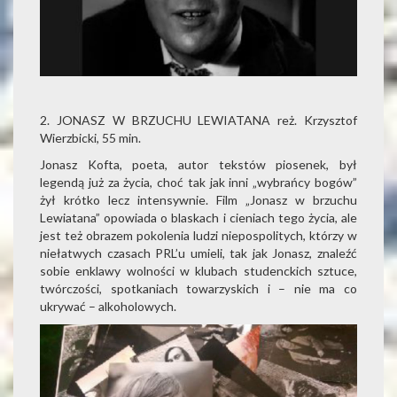
2. JONASZ W BRZUCHU LEWIATANA reż. Krzysztof
Wierzbicki, 55 min.
Jonasz Kofta, poeta, autor tekstów piosenek, był
legendą już za życia, choć tak jak inni „wybrańcy bogów”
żył krótko lecz intensywnie. Film „Jonasz w brzuchu
Lewiatana” opowiada o blaskach i cieniach tego życia, ale
jest też obrazem pokolenia ludzi niepospolitych, którzy w
niełatwych czasach PRL’u umieli, tak jak Jonasz, znaleźć
sobie enklawy wolności w klubach studenckich sztuce,
twórczości, spotkaniach towarzyskich i – nie ma co
ukrywać – alkoholowych.