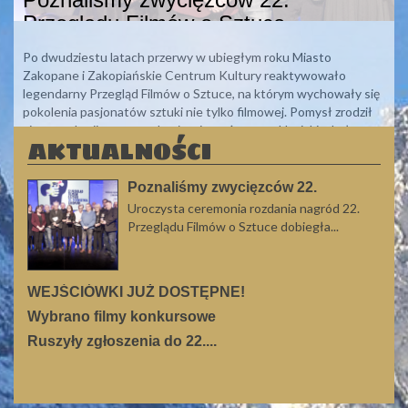
Przeglądu Filmów o Sztuce
Po dwudziestu latach przerwy w ubiegłym roku Miasto
Uroczysta ceremonia rozdania nagród 22. Przeglądu Filmów o Sztuce
Zakopane i Zakopiańskie Centrum Kultury reaktywowało
dobiegła końca. Nagrodziliśmy na niej tegorocznych zwycięzców
legendarny Przegląd Filmów o Sztuce, na którym wychowały się
cyklicznego festiwalu filmowego, który...
pokolenia pasjonatów sztuki nie tylko filmowej. Pomysł zrodził
się przy okazji powrotu do równie ważnego cyklu, jakim były
AKTUALNOŚCI
„Salony Marcowe”. Obie imprezy powróciły na kulturalną mapę
miasta w 2016 roku.
Poznaliśmy zwycięzców 22.
Przeglądu...
Uroczysta ceremonia rozdania nagród 22.
Przeglądu Filmów o Sztuce dobiegła...
WEJŚCIÓWKI JUŻ DOSTĘPNE!
Wybrano filmy konkursowe
Ruszyły zgłoszenia do 22....